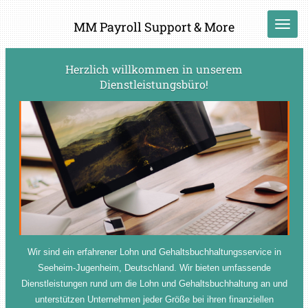
Zum
MM Payroll Support & More
Hauptinhalt
springen
Herzlich willkommen in unserem
Dienstleistungsbüro!
Wir sind ein erfahrener Lohn und Gehaltsbuchhaltungsservice in
Seeheim-Jugenheim, Deutschland. Wir bieten umfassende
Dienstleistungen rund um die Lohn und Gehaltsbuchhaltung an und
unterstützen Unternehmen jeder Größe bei ihren finanziellen